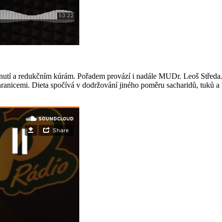
nutí a redukčním kúrám. Pořadem provází i nadále MUDr. Leoš Středa. T
 hranicemi. Dieta spočívá v dodržování jiného poměru sacharidů, tuků a b