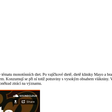
 tématu monotónních diet. Po vajíčkové dietě, dietě kliniky Mayo a bra
tem. Konzumují se při ní totiž potraviny s vysokým obsahem vlákniny. V
poněkud ztrácí na významu.