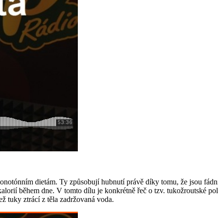
 monotónním dietám. Ty způsobují hubnutí právě díky tomu, že jsou fádní
alorií během dne. V tomto dílu je konkrétně řeč o tzv. tukožroutské pol
ež tuky ztrácí z těla zadržovaná voda.