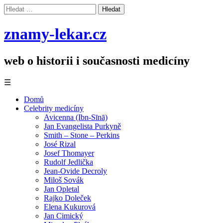
Vyhledávání
znamy-lekar.cz
web o historii i současnosti medicíny
☰
Domů
Celebrity medicíny
Avicenna (Ibn-Sīnā)
Jan Evangelista Purkyně
Smith – Stone – Perkins
José Rizal
Josef Thomayer
Rudolf Jedlička
Jean-Ovide Decroly
Miloš Sovák
Jan Opletal
Rajko Doleček
Elena Kukurová
Jan Cimický