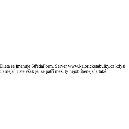
 Dieta se jmenuje StředaForm. Server www.kaloricketabulky.cz kdysi
rnější. Jisté však je, že patří mezi ty nejoblíbenější a také