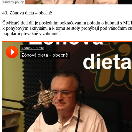
43. Zónová dieta – obecně
Čtyřicátý třetí díl je posledním pokračováním pořadu o hubnutí s MU
k pohybovým aktivitám, a k tomu se stoly prohýbají pod vánočním cuk
populární převážně v zahraničí.