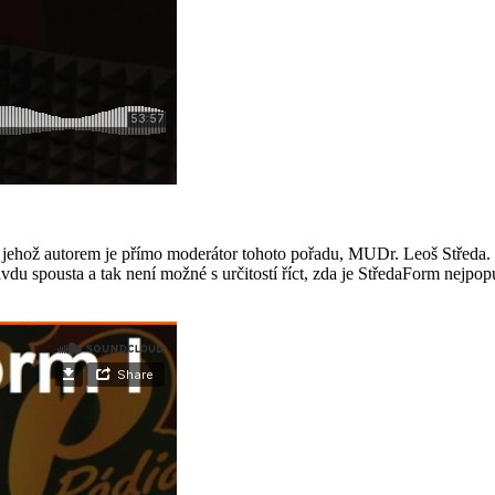
 jehož autorem je přímo moderátor tohoto pořadu, MUDr. Leoš Středa.
du spousta a tak není možné s určitostí říct, zda je StředaForm nejpopulá