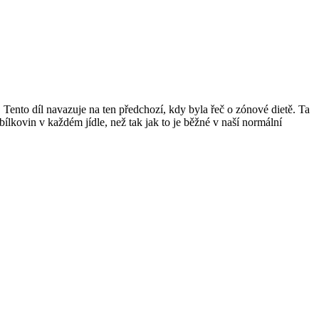
ento díl navazuje na ten předchozí, kdy byla řeč o zónové dietě. Ta
ílkovin v každém jídle, než tak jak to je běžné v naší normální