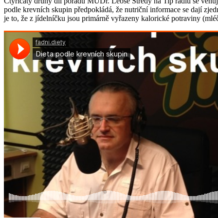
Čtyřicátý druhý díl pořadu MUDr. Leoše Středy na Tip rádiu se věnuje
podle krevních skupin předpokládá, že nutriční informace se dají zje
je to, že z jídelníčku jsou primárně vyřazeny kalorické potraviny (ml