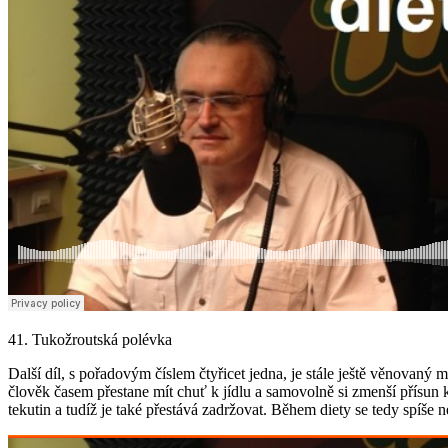
41. Tukožroutská polévka
Další díl, s pořadovým číslem čtyřicet jedna, je stále ještě věnovaný
člověk časem přestane mít chuť k jídlu a samovolně si zmenší přísun k
tekutin a tudíž je také přestává zadržovat. Během diety se tedy spíše n