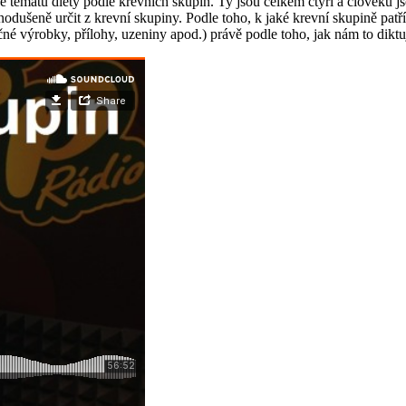
 tématu diety podle krevních skupin. Ty jsou celkem čtyři a člověku js
dnodušeně určit z krevní skupiny. Podle toho, k jaké krevní skupině pat
éčné výrobky, přílohy, uzeniny apod.) právě podle toho, jak nám to diktu