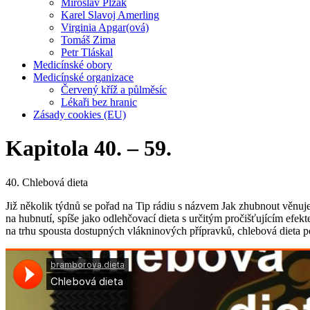
Miroslav Plzák
Karel Slavoj Amerling
Virginia Apgar(ová)
Tomáš Zima
Petr Tláskal
Medicínské obory
Medicínské organizace
Červený kříž a půlměsíc
Lékaři bez hranic
Zásady cookies (EU)
Kapitola 40. – 59.
40. Chlebová dieta
Již několik týdnů se pořad na Tip rádiu s názvem Jak zhubnout věnuje
na hubnutí, spíše jako odlehčovací dieta s určitým pročišťujícím efek
na trhu spousta dostupných vlákninových přípravků, chlebová dieta 