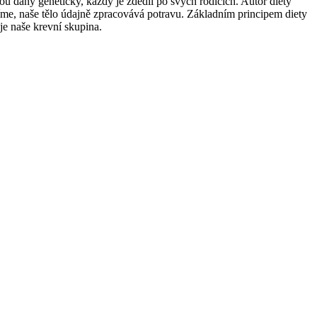
ou dány geneticky, každý je zdědil po svých rodičích. Autor diety
říme, naše tělo údajně zpracovává potravu. Základním principem diety
je naše krevní skupina.