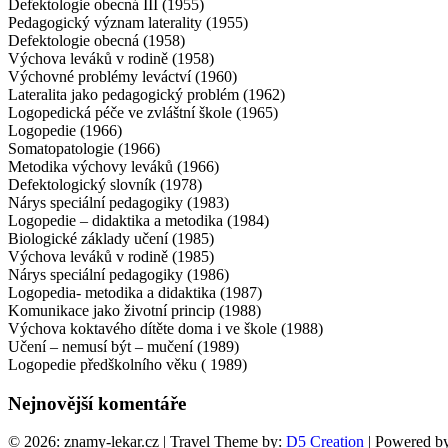
Defektologie obecná III (1955)
Pedagogický význam laterality (1955)
Defektologie obecná (1958)
Výchova leváků v rodině (1958)
Výchovné problémy leváctví (1960)
Lateralita jako pedagogický problém (1962)
Logopedická péče ve zvláštní škole (1965)
Logopedie (1966)
Somatopatologie (1966)
Metodika výchovy leváků (1966)
Defektologický slovník (1978)
Nárys speciální pedagogiky (1983)
Logopedie – didaktika a metodika (1984)
Biologické základy učení (1985)
Výchova leváků v rodině (1985)
Nárys speciální pedagogiky (1986)
Logopedia- metodika a didaktika (1987)
Komunikace jako životní princip (1988)
Výchova koktavého dítěte doma i ve škole (1988)
Učení – nemusí být – mučení (1989)
Logopedie předškolního věku ( 1989)
Nejnovější komentáře
© 2026: znamy-lekar.cz
| Travel Theme by:
D5 Creation
| Powered b