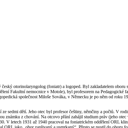
eský otorinolaryngolog (foniatr) a logoped. Byl zakladatelem oboru sp
lení Fakultní nemocnice v Motole), byl profesorem na Pedagogické fa
ogopedická společnost Miloše Sováka, v Německu je po něm od roku 
ze sedmi dětí. Jeho otec byl profesor češtiny, němčiny a počtů. V rodi
ou známku z chování. Na otcovo přání zahájil studium práv (jeho otec
30. V letech 1931 až 1940 pracoval na foniatrickém oddělení ORL klinik
l ORL jako „obor zaplivaný a usmrkaný“. Přesto se pustil do oboru fo