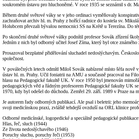
soukromém ústavu pro hluchoněmé. V roce 1935 se seznámil s dr. Mar
Během druhé světové váky se v jeho ordinaci vyměňovaly konspirativn
zachraňovat archiv hl. m. Prahy z hořící radnice do kostela sv. Mi
Holubcem převzali bývalou nemocnici SS na Krétě u Terezína. Do té
Po skončení druhé světové války podnítil profesor Sovák zřízení škol
Jedním z nich byl odborný učitel Josef Zíma, který byl otce známého
Prosazoval bezplatné přidělování sluchadel nedoslýchavým. Českoslov
společnost.
V poválečných letech odmítl Miloš Sovák nabízené místo šéfa nově 
ústav hl. m. Prahy. Učil foniatrii na AMU a současně pracoval na Fil
hlasu na Pedagogické fakultě UK. V roce 1950 byl jmenován mimořád
pedagogických věd a řádným profesorem Pedagogické fakulty UK se sta
1970, kdy byl odešel do důchodu. Zemřel 29. září. 1989 v Praze na 
Je autorem řady odborných publikací. Ale psal i beletrii: jeho memoá
svoji medicínskou praxi, zvláště tehdejší ovzduší na ORL klinice profe
Odborné medicínské, logopedické a speciálně pedagogické publikace
Hlas, řeč, sluch (1944)
Ze života nedoslýchavého (1946)
Poruchy sluchu, poruchy řeči (1953)