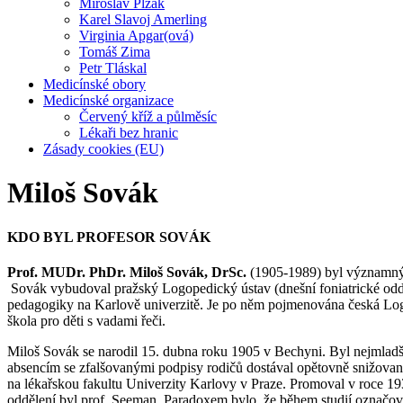
Miroslav Plzák
Karel Slavoj Amerling
Virginia Apgar(ová)
Tomáš Zima
Petr Tláskal
Medicínské obory
Medicínské organizace
Červený kříž a půlměsíc
Lékaři bez hranic
Zásady cookies (EU)
Miloš Sovák
KDO BYL PROFESOR SOVÁK
Prof. MUDr. PhDr. Miloš Sovák, DrSc.
(1905-1989) byl významný č
Sovák vybudoval pražský Logopedický ústav (dnešní foniatrické oddě
pedagogiky na Karlově univerzitě. Je po něm pojmenována česká L
škola pro děti s vadami řeči.
Miloš Sovák se narodil 15. dubna roku 1905 v Bechyni. Byl nejmladší 
absencím se zfalšovanými podpisy rodičů dostával opětovně snižovan
na lékařskou fakultu Univerzity Karlovy v Praze. Promoval v roce 19
oddělení byl prof. Seeman. Paradoxem bylo, že během studií označova