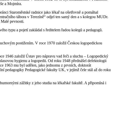
loše a Mojmíra.
ránci Staroměstské radnice jako lékař na ošetřovně a pomáhal
entračního tábora v Terezíně“ odjel ten samý den a s kolegou MUDr.
 Malé pevnosti.
vého typu a pojetí zakládal s ředitelem řadou kolegů a pedagogů.
 sluchovým postižením. V roce 1970 založil Českou logopedickou
e 1946 založil Ústav pro nápravu vad řeči a sluchu – Logopedický
 hlasovou hygienu a logopedii. Od roku 1948 přednášel defektologii
e 1963 mu byl udělen, jako jednomu z prvních, doktorát
lní pedagogiky Pedagogické fakulty UK, v jejímž čele stál až do roku
mornými zážitky z jeho studia na lékařské fakultě. A připomíná i