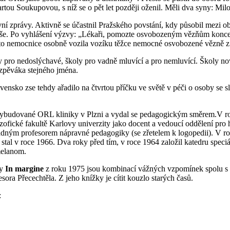
tou Soukupovou, s níž se o pět let později oženil. Měli dva syny: Mi
í zprávy. Aktivně se účastnil Pražského povstání, kdy působil mezi ob
kuláše. Po vyhlášení výzvy: „Lékaři, pomozte osvobozeným vězňům konc
to nemocnice osobně vozila vozíku těžce nemocné osvobozené vězně z
y pro nedoslýchavé, školy pro vadně mluvící a pro nemluvící. Školy no
 zpěváka stejného jména.
ensko zse tehdy ařadilo na čtvrtou příčku ve světě v péči o osoby se
vybudované ORL kliniky v Plzni a vydal se pedagogickým směrem.V roc
ozofické fakultě Karlovy univerzity jako docent a vedoucí oddělení pro
ným profesorem nápravné pedagogiky (se zřetelem k logopedii). V roc
l v roce 1966. Dva roky před tím, v roce 1964 založil katedru speciá
melanom.
ry
In margine
z roku 1975 jsou kombinací vážných vzpomínek spolu s hu
sora Přecechtěla. Z jeho knížky je cítit kouzlo starých časů.
: