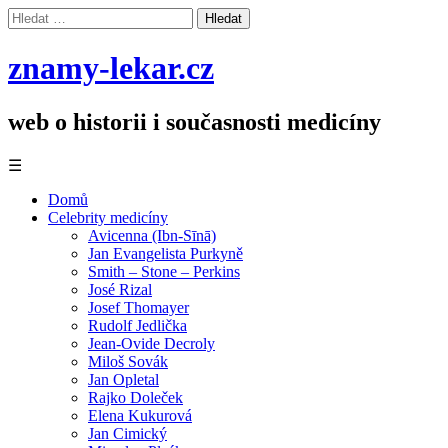
Vyhledávání
znamy-lekar.cz
web o historii i současnosti medicíny
☰
Domů
Celebrity medicíny
Avicenna (Ibn-Sīnā)
Jan Evangelista Purkyně
Smith – Stone – Perkins
José Rizal
Josef Thomayer
Rudolf Jedlička
Jean-Ovide Decroly
Miloš Sovák
Jan Opletal
Rajko Doleček
Elena Kukurová
Jan Cimický