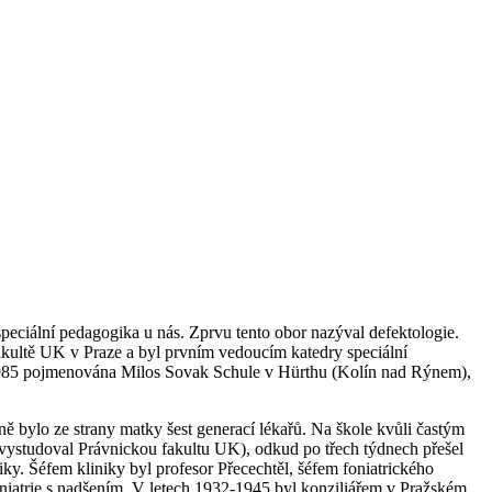
eciální pedagogika u nás. Zprvu tento obor nazýval defektologie.
kultě UK v Praze a byl prvním vedoucím katedry speciální
1985 pojmenována Milos Sovak Schule v Hürthu (Kolín nad Rýnem),
ně bylo ze strany matky šest generací lékařů. Na škole kvůli častým
 vystudoval Právnickou fakultu UK), odkud po třech týdnech přešel
y. Šéfem kliniky byl profesor Přecechtěl, šéfem foniatrického
niatrie s nadšením. V letech 1932-1945 byl konziliářem v Pražském