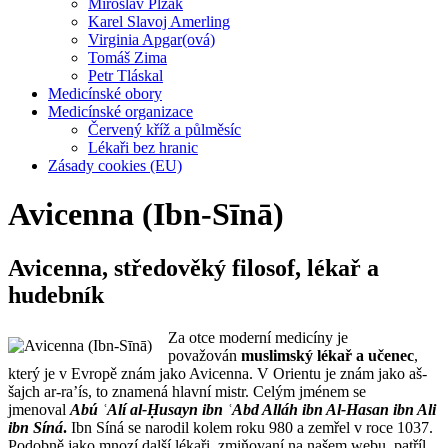
Miroslav Plzák
Karel Slavoj Amerling
Virginia Apgar(ová)
Tomáš Zima
Petr Tláskal
Medicínské obory
Medicínské organizace
Červený kříž a půlměsíc
Lékaři bez hranic
Zásady cookies (EU)
Avicenna (Ibn-Sīnā)
Avicenna, středověký filosof, lékař a
hudebník
Za otce moderní medicíny je
považován
muslimský lékař a učenec
,
který je v Evropě znám jako Avicenna. V Orientu je znám jako aš-
šajch ar-ra’ís, to znamená hlavní mistr. Celým jménem se
jmenoval
Abú ʿAlí al-Ḥusayn ibn ʿAbd Alláh ibn Al-Hasan ibn Ali
ibn Síná
.
Ibn Síná se narodil kolem roku 980 a zemřel v roce 1037.
Podobně jako mnozí další lékaři, zmiňovaní na našem webu, patříl