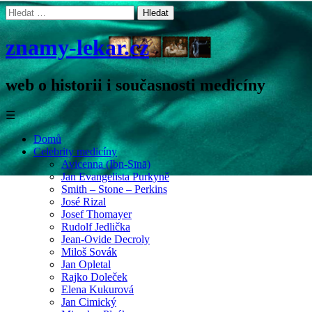
Vyhledávání
znamy-lekar.cz
web o historii i současnosti medicíny
☰
Domů
Celebrity medicíny
Avicenna (Ibn-Sīnā)
Jan Evangelista Purkyně
Smith – Stone – Perkins
José Rizal
Josef Thomayer
Rudolf Jedlička
Jean-Ovide Decroly
Miloš Sovák
Jan Opletal
Rajko Doleček
Elena Kukurová
Jan Cimický