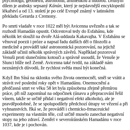
psychologií, geometrií, astronomií, aritmetikou a hudbou. Druhým
dílem je arabsky sepsaný
Kánún,
který je nejslavnější encyklopedií
lékařství a od 13. století je po celé Evropě známý v latinském
překladu Gerarda z Cremony.
Po smrti vladaře v roce 1022 měl být Avicenna uvězněn a tak se
rozhodl Hamadán opustit. Odcestoval tedy do Esfahánu, kde
několik let sloužil na dvoře Alá-uddaula Kakavajha. V Esfahánu se
věnoval poezii i próze a napsal řadu dalších děl o filozofii a
medicíně a prováděl také astronomická pozorování, na jejichž
základě učinil několik správných závěrů. Například pozoroval
Venuši proti slunečnímu kotouči a správně usoudil, že Venuše je
Slunci blíže než Země. Avicenna také tvrdil, na základě nám
neznámých důvodů, že rychlost světla musí být konečná.
Když Ibn Síná na sklonku svého života onemocněl, směl se vrátit a
strávit své poslední roky opět v Hamadánu. Onemocnění a
předčasná smrt ve věku 58 let byla způsobena zřejmě přemírou
práce, při níž zapomínal na odpočinek (únavu a přepracování řešil
vínem, takže se určitě přidal i negativní efekt alkoholu), ale je
pravděpodobné, že se spolupodílely předchozí útrapy ve vězení a při
vyhnanstvích. říká se, že prováděl i chemicko-frmaceuické
experimenty na vlastním těle, což určitě muselo zanechat negativní
stopy na jeho zdraví. Zemřel v severoíránském Hamadánu v roce
1037, kde je i pochován.