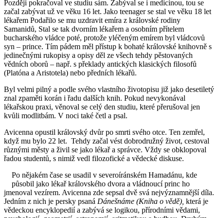
Později pokračoval ve studiu sám. Zabýval se i medicínou, tou se
začal zabývat už ve věku 16 let. Jako teenager se stal ve věku 18 let
lékařem Podařilo se mu uzdravit emíra z královské rodiny
Samanidů, Stal se tak dvorním lékařem a osobním přítelem
bucharského vládce poté, protože yléčeným emírem byl vládcovů
syn – prince. Tím pádem měl přístup k bohaté královské knihovně s
jedinečnými rukopisy a opisy děl ze všech tehdy pěstovaných
vědních oborů – např. s překlady antických klasických filosofů
(Platóna a Aristotela) nebo předních lékařů.
Byl velmi pilný a podle svého vlastního životopisu již jako desetiletý
znal zpaměti korán i řadu dalších knih. Pokud nevykonával
lékařskou praxi, věnoval se celý den studiu, které přerušoval jen
kvůli modlitbám. V noci také četl a psal.
Avicenna opustil královský dvůr po smrti svého otce. Ten zemřel,
když mu bylo 22 let. Tehdy začal vést dobrodružný život, cestoval
různými městy a živil se jako lékař a správce. Vždy se obklopoval
řadou studentů, s nimiž vedl filozofické a vědecké diskuse.
Po nějakém čase se usadil v severoíránském Hamadánu, kde
působil jako lékař královského dvora a vládnoucí princ ho
jmenoval vezírem. Avicenna zde sepsal dvě svá nejvýznamnější díla.
Jedním z nich je persky psaná
Dánešnáme (Kniha o vědě),
která je
vědeckou encyklopedií a zabývá se logikou, přírodními vědami,