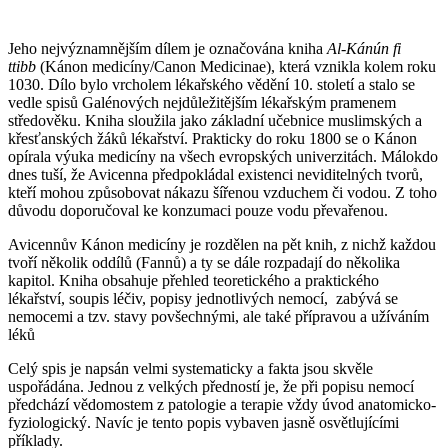
Jeho nejvýznamnějším dílem je označována kniha
Al-Kánún fi
ttibb
(Kánon medicíny/Canon Medicinae), která vznikla kolem roku
1030. Dílo bylo vrcholem lékařského vědění 10. století a stalo se
vedle spisů Galénových nejdůležitějším lékařským pramenem
středověku. Kniha sloužila jako základní učebnice muslimských a
křesťanských žáků lékařství. Prakticky do roku 1800 se o Kánon
opírala výuka medicíny na všech evropských univerzitách. Málokdo
dnes tuší, že Avicenna předpokládal existenci neviditelných tvorů,
kteří mohou způsobovat nákazu šířenou vzduchem či vodou. Z toho
důvodu doporučoval ke konzumaci pouze vodu převařenou.
Avicennův Kánon medicíny je rozdělen na pět knih, z nichž každou
tvoří několik oddílů (Fannů) a ty se dále rozpadají do několika
kapitol. Kniha obsahuje přehled teoretického a praktického
lékařství, soupis léčiv, popisy jednotlivých nemocí, zabývá se
nemocemi a tzv. stavy povšechnými, ale také přípravou a užíváním
léků
Celý spis je napsán velmi systematicky a fakta jsou skvěle
uspořádána. Jednou z velkých předností je, že při popisu nemocí
předchází vědomostem z patologie a terapie vždy úvod anatomicko-
fyziologický. Navíc je tento popis vybaven jasně osvětlujícími
příklady.