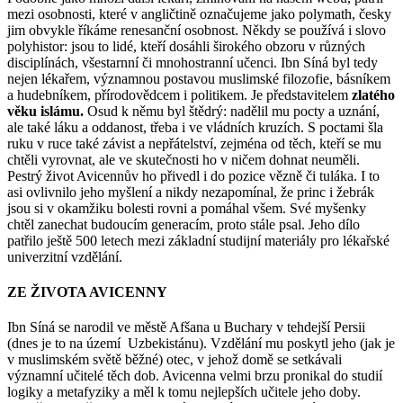
mezi osobnosti, které v angličtině označujeme jako polymath, česky
jim obvykle říkáme renesanční osobnost. Někdy se používá i slovo
polyhistor: jsou to lidé, kteří dosáhli širokého obzoru v různých
disciplínách, všestarnní či mnohostranní učenci. Ibn Síná byl tedy
nejen lékařem, významnou postavou muslimské filozofie, básníkem
a hudebníkem, přírodovědcem i politikem. Je představitelem
zlatého
věku islámu.
Osud k němu byl štědrý: nadělil mu pocty a uznání,
ale také láku a oddanost, třeba i ve vládních kruzích. S poctami šla
ruku v ruce také závist a nepřátelství, zejména od těch, kteří se mu
chtěli vyrovnat, ale ve skutečnosti ho v ničem dohnat neuměli.
Pestrý život Avicennův ho přivedl i do pozice vězně či tuláka. I to
asi ovlivnilo jeho myšlení a nikdy nezapomínal, že princ i žebrák
jsou si v okamžiku bolesti rovni a pomáhal všem. Své myšenky
chtěl zanechat budoucím generacím, proto stále psal. Jeho dílo
patřilo ještě 500 letech mezi základní studijní materiály pro lékařské
univerzitní vzdělání.
ZE ŽIVOTA AVICENNY
Ibn Síná se narodil ve městě Afšana u Buchary v tehdejší Persii
(dnes je to na území Uzbekistánu). Vzdělání mu poskytl jeho (jak je
v muslimském světě běžné) otec, v jehož domě se setkávali
významní učitelé těch dob. Avicenna velmi brzu pronikal do studií
logiky a metafyziky a měl k tomu nejlepších učitele jeho doby.