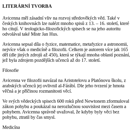
LITERÁRNÍ TVORBA
Avicenna měl zásadní vliv na rozvoj středověkých věd. Také v
českých knihovnách lze nalézt mnoho spisů z 13. – 16. století, které
ho citují. V teologicko-filozofických spisech se na jeho autoritu
odvolával také Mistr Jan Hus.
Avicenna sepsal díla o fyzice, matematice, metafyzice a astronomii,
nejvíce však o medicíně a filozofii. Celkem je autorem více jak 165
děl (dle jiných zdrojů až 450), která se týkají mnoha oblastí poznání,
jež byla zdrojem pozdějších učenců až do 17. století.
Filosofie
Avicenna ve filozofii navázal na Aristotelovu a Platónovu školu, z
arabských učenců jej ovlivnil al-Fárábí. Dle jeho tvrzení je hmota
věčná a je příčinou rozmanitosti věcí.
Ve svých vědeckých spisech 600 roků před Newtonem zformuloval
zákon pohybu a poukázal na nerozlučnou souvislost mezi časem a
pohybem. Avicenna správně uvažoval, že kdyby byly věci bez
pohybu, ztratil by čas smysl.
Medicína