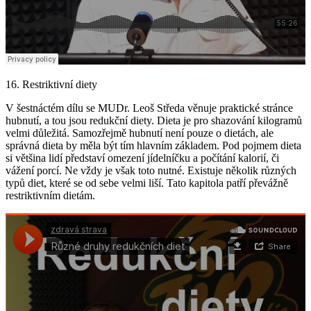
16. Restriktivní diety
V šestnáctém dílu se MUDr. Leoš Středa věnuje praktické stránce
hubnutí, a tou jsou redukční diety. Dieta je pro shazování kilogramů
velmi důležitá. Samozřejmě hubnutí není pouze o dietách, ale
správná dieta by měla být tím hlavním základem. Pod pojmem dieta
si většina lidí představí omezení jídelníčku a počítání kalorií, či
vážení porcí. Ne vždy je však toto nutné. Existuje několik různých
typů diet, které se od sebe velmi liší. Tato kapitola patří převážně
restriktivním dietám.