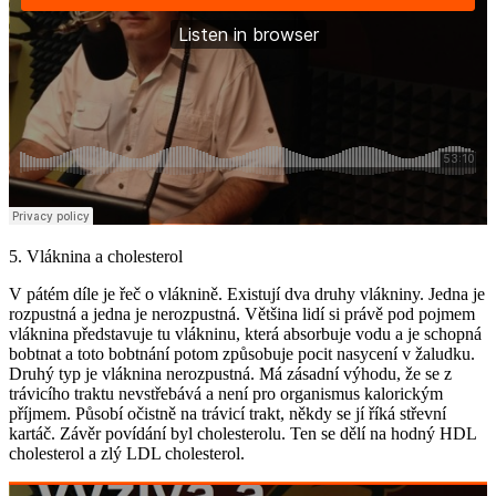
5. Vláknina a cholesterol
V pátém díle je řeč o vláknině. Existují dva druhy vlákniny. Jedna je
rozpustná a jedna je nerozpustná. Většina lidí si právě pod pojmem
vláknina představuje tu vlákninu, která absorbuje vodu a je schopná
bobtnat a toto bobtnání potom způsobuje pocit nasycení v žaludku.
Druhý typ je vláknina nerozpustná. Má zásadní výhodu, že se z
trávicího traktu nevstřebává a není pro organismus kalorickým
příjmem. Působí očistně na trávicí trakt, někdy se jí říká střevní
kartáč. Závěr povídání byl cholesterolu. Ten se dělí na hodný HDL
cholesterol a zlý LDL cholesterol.