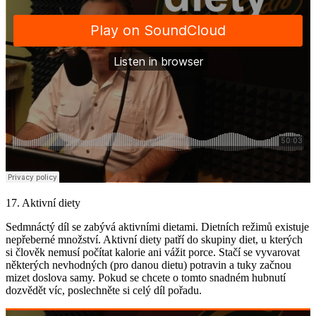
17. Aktivní diety
Sedmnáctý díl se zabývá aktivními dietami. Dietních režimů existuje
nepřeberné množství. Aktivní diety patří do skupiny diet, u kterých
si člověk nemusí počítat kalorie ani vážit porce. Stačí se vyvarovat
některých nevhodných (pro danou dietu) potravin a tuky začnou
mizet doslova samy. Pokud se chcete o tomto snadném hubnutí
dozvědět víc, poslechněte si celý díl pořadu.