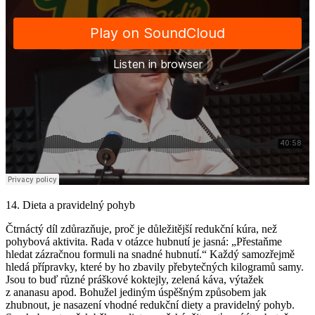
14. Dieta a pravidelný pohyb
Čtrnáctý díl zdůrazňuje, proč je důležitější redukční kúra, než
pohybová aktivita. Rada v otázce hubnutí je jasná: „Přestaňme
hledat zázračnou formuli na snadné hubnutí.“ Každý samozřejmě
hledá přípravky, které by ho zbavily přebytečných kilogramů samy.
Jsou to buď různé práškové koktejly, zelená káva, výtažek
z ananasu apod. Bohužel jediným úspěšným způsobem jak
zhubnout, je nasazení vhodné redukční diety a pravidelný pohyb.