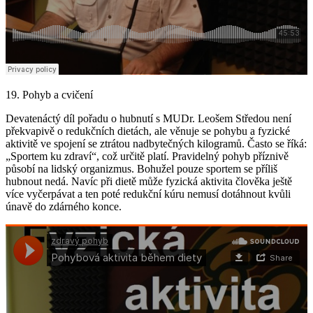
19. Pohyb a cvičení
Devatenáctý díl pořadu o hubnutí s MUDr. Leošem Středou není
překvapivě o redukčních dietách, ale věnuje se pohybu a fyzické
aktivitě ve spojení se ztrátou nadbytečných kilogramů. Často se říká:
„Sportem ku zdraví“, což určitě platí. Pravidelný pohyb příznivě
působí na lidský organizmus. Bohužel pouze sportem se příliš
hubnout nedá. Navíc při dietě může fyzická aktivita člověka ještě
více vyčerpávat a ten poté redukční kúru nemusí dotáhnout kvůli
únavě do zdárného konce.