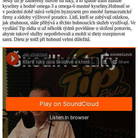
Šestý díl je zaměřený hlavně na tuky, a to špatné trans mastné
kyseliny a hodné omega-3 a omega-6 mastné kyseliny.Hubnutí se
v poslední době stává velkým byznysem pro mnohé farmaceutické
firmy a rádoby výživové poradce. Lidí, kteří se zabývají otázkou,
jak zhubnout, stále přibývá a těchto hubnoucích služeb využívají. Ve
vysílání Tip rádia si už několik týdnů povídáme o složení potravin,
abyste takové služby nepotřebovali a mohli si diety rozepisovat
sami. Dieta je totiž při hubnutí velmi důležitá.