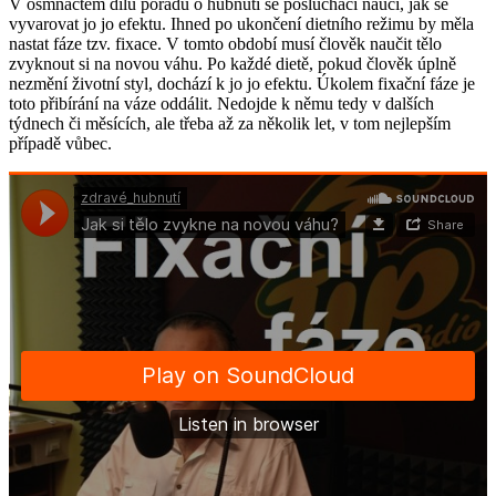
V osmnáctém dílu pořadu o hubnutí se posluchači naučí, jak se
vyvarovat jo jo efektu. Ihned po ukončení dietního režimu by měla
nastat fáze tzv. fixace. V tomto období musí člověk naučit tělo
zvyknout si na novou váhu. Po každé dietě, pokud člověk úplně
nezmění životní styl, dochází k jo jo efektu. Úkolem fixační fáze je
toto přibírání na váze oddálit. Nedojde k němu tedy v dalších
týdnech či měsících, ale třeba až za několik let, v tom nejlepším
případě vůbec.