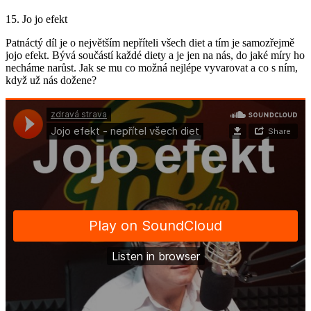
15. Jo jo efekt
Patnáctý díl je o největším nepříteli všech diet a tím je samozřejmě
jojo efekt. Bývá součástí každé diety a je jen na nás, do jaké míry ho
necháme narůst. Jak se mu co možná nejlépe vyvarovat a co s ním,
když už nás dožene?