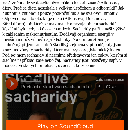
Ve čtvrtém díle se dozvíte něco málo o historii známé Atkinsovy
diety. Proč se dieta nesetkala s velkým úspěchem u odborníků? Jak
hubnout a zhubnout pouze podkožní tuk a ne svalovou hmotu?
Odpovědí na tuto otázku je dieta (Atkinsova, Dukanova,
StředaForm), při které se maximálně omezuje příjem sacharidů.
Vysílání bylo tedy také o sacharidech. Sacharidy patří v naší výživě
k základním makronutrientům. Dodávají organismu energii v
menším množství, než například tuky. Na druhou stranu je
nadměrný příjem sacharidů škodlivý zejména v případě, kdy jsou
konzumovány ty sacharidy, které mají vysoký glykemický index.
Pod pojmem sacharidy si nesmíme představovat jen cukry, kterým si
sladíme například kafe nebo čaj. Sacharidy jsou obsaženy např. v
mouce a veškerých přílohách, ovoci a také zelenině.