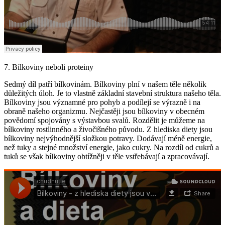
7. Bílkoviny neboli proteiny
Sedmý díl patří bílkovinám. Bílkoviny plní v našem těle několik
důležitých úloh. Je to vlastně základní stavební struktura našeho těla.
Bílkoviny jsou významné pro pohyb a podílejí se výrazně i na
obraně našeho organizmu. Nejčastěji jsou bílkoviny v obecném
povědomí spojovány s výstavbou svalů. Rozdělit je můžeme na
bílkoviny rostlinného a živočišného původu. Z hlediska diety jsou
bílkoviny nejvýhodnější složkou potravy. Dodávají méně energie,
než tuky a stejné množství energie, jako cukry. Na rozdíl od cukrů a
tuků se však bílkoviny obtížněji v těle vstřebávají a zpracovávají.