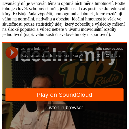
Dvanáctý díl je věnován tématu optimálních měr a hmotností. Podle
toho je člověk schopný si určit, jestli nastal čas pustit se do redukční
kúry. Existuje řada výpočtů, nomogramů a tabulek, které rozdělují
váhu na normální, nadváhu a obezitu. Ideální hmotnost je však ve
skutečnosti pouze statistický údaj, který zobecňuje výsledky měření
na široké populaci a vůbec nebere v úvahu individuální rozdíly
jednotlivců (např. váhu kostí či svalové hmoty u sportovců).