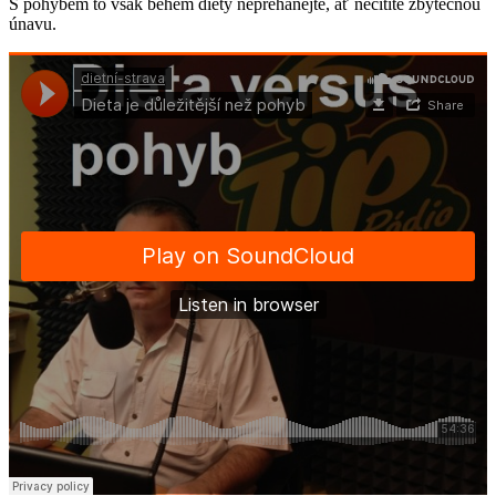
S pohybem to však během diety nepřehánějte, ať necítíte zbytečnou
únavu.