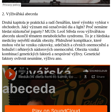
2. Výživářská abeceda
Druhá kapitola je praktická a radí čtenářům, které výrobky vybírat v
obchodech. Jaký význam má označování dia a light? Proč nemáme
hledat nízkotučné jogurty? MUDr. Leoš Středa svou výživářskou
abecedu ukončil tématem metabolického syndromu. To je z hlediska
medicíny největší strašák obezity. Přidružené komplikace, které
mohou vést ke vzniku cukrovky, srdečních a cévních onemocnění a
bohužel i některých nádorových onemocnění. Obezita vzniká
kombinací genetických faktorů a nesprávné výživy. Genetické
faktory ovlivnit neumíme, výživu ano.