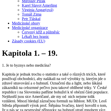
Miroslav Plzák
Karel Slavoj Amerling
Virginia Apgar(ová)
Tomáš Zima
Petr Tláskal
Medicínské obory
Medicínské organizace
Červený kříž a půlměsíc
Lékaři bez hranic
Zásady cookies (EU)
Kapitola 1. – 19.
1. Je to byznys nebo medicína?
Kapitola je jednak trochu o statistice a také o různých tricích, které
používají obchodníci, aby nalákali na své výrobky ty, kterým jde o
zdravé stravování a o hubnutí. Označení dia a light, nebo lákáná
zákazníků na celozrnné pečivo jsou takové oblíbené triky. V České
republice i na Slovensku patříme bohužel k té obézní části populace.
Nejtlustší jsou sice Američané, ale my od nich nejsme tolik
vzdáleni. Mnozí hledají zázračnou formuli na štíhlost. MUDr. Leoš
Středa připomněl výrok prof. Štěpána Svačiny, který hovořil o tom,
že u nás se za nesmyslné přípravky na hubnutí utratí mnohem více,