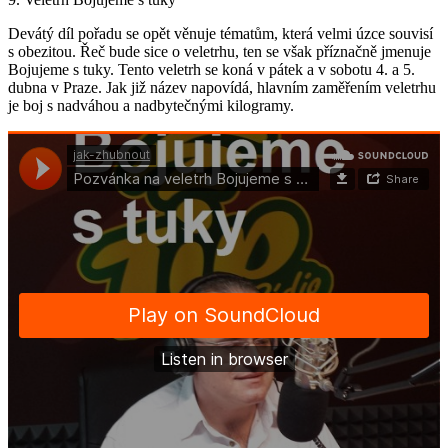
Devátý díl pořadu se opět věnuje tématům, která velmi úzce souvisí
s obezitou. Řeč bude sice o veletrhu, ten se však příznačně jmenuje
Bojujeme s tuky. Tento veletrh se koná v pátek a v sobotu 4. a 5.
dubna v Praze. Jak již název napovídá, hlavním zaměřením veletrhu
je boj s nadváhou a nadbytečnými kilogramy.