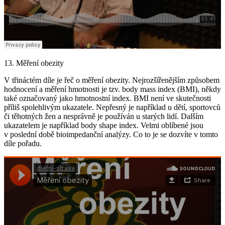
13. Měření obezity
V třináctém díle je řeč o měření obezity. Nejrozšířenějším způsobem
hodnocení a měření hmotnosti je tzv. body mass index (BMI), někdy
také označovaný jako hmotnostní index. BMI není ve skutečnosti
příliš spolehlivým ukazatele. Nepřesný je například u dětí, sportovců
či těhotných žen a nesprávně je používán u starých lidí. Dalším
ukazatelem je například body shape index. Velmi oblíbené jsou
v poslední době bioimpedanční analýzy. Co to je se dozvíte v tomto
díle pořadu.