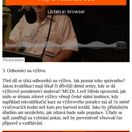
3. Odborníci na výživu
Třetí díl se týká odborníků na výživu. Jak poznat toho správného?
Jakou kvalifikaci mají lékař či dřívější dietní sestry, kde se dá
výživové poradenství studovat? MUDr. Leoš Středa upozornil, jak
málo se tématu zdravé výživy věnují české státní instituce, kdy
například rekvalifikační kurz na výživového poradce má až 5x méně
vyučovacích hodin než kurs pro barvení textilií. Jako by příslušným
úřadům ani nezáleželo, jak zdravá bude naše populace. Úřady se
spíš zaměřují na vybírání pokut, než by preventivně věnovali čas
přípravě a vzdělávání.