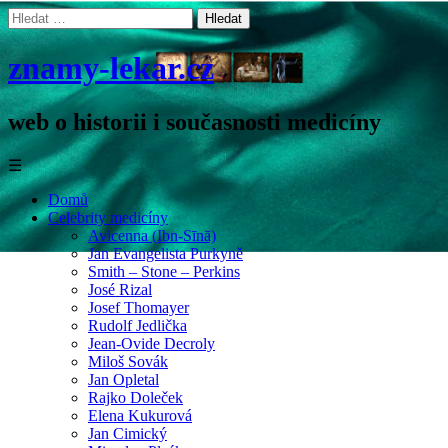
Vyhledávání
znamy-lekar.cz
web o historii i současnosti medicíny
☰
Domů
Celebrity medicíny
Avicenna (Ibn-Sīnā)
Jan Evangelista Purkyně
Smith – Stone – Perkins
José Rizal
Josef Thomayer
Rudolf Jedlička
Jean-Ovide Decroly
Miloš Sovák
Jan Opletal
Rajko Doleček
Elena Kukurová
Jan Cimický