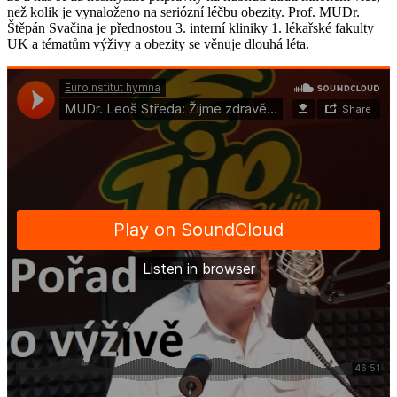
než kolik je vynaloženo na seriózní léčbu obezity. Prof. MUDr.
Štěpán Svačina je přednostou 3. interní kliniky 1. lékařské fakulty
UK a tématům výživy a obezity se věnuje dlouhá léta.