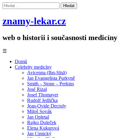
Vyhledávání
znamy-lekar.cz
web o historii i současnosti medicíny
☰
Domů
Celebrity medicíny
Avicenna (Ibn-Sīnā)
Jan Evangelista Purkyně
Smith – Stone – Perkins
José Rizal
Josef Thomayer
Rudolf Jedlička
Jean-Ovide Decroly
Miloš Sovák
Jan Opletal
Rajko Doleček
Elena Kukurová
Jan Cimický