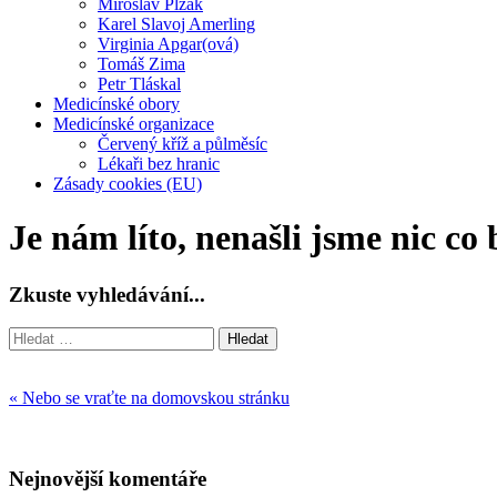
Miroslav Plzák
Karel Slavoj Amerling
Virginia Apgar(ová)
Tomáš Zima
Petr Tláskal
Medicínské obory
Medicínské organizace
Červený kříž a půlměsíc
Lékaři bez hranic
Zásady cookies (EU)
Je nám líto, nenašli jsme nic co 
Zkuste vyhledávání...
Vyhledávání
« Nebo se vraťte na domovskou stránku
Nejnovější komentáře